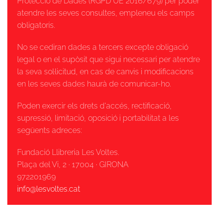
Protecció de Dades (RGPD UE 2016/679) per poder
atendre les seves consultes, empleneu els camps
obligatoris.
No se cediran dades a tercers excepte obligació
legal o en el supòsit que sigui necessari per atendre
la seva sol·licitud, en cas de canvis i modificacions
en les seves dades haurà de comunicar-ho.
Poden exercir els drets d'accés, rectificació,
supressió, limitació, oposició i portabilitat a les
següents adreces:
Fundació Llibreria Les Voltes.
Plaça del Vi, 2 · 17004 · GIRONA
972201969
info@lesvoltes.cat