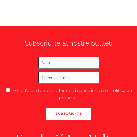
Subscriu-te al nostre butlletí
Estic d'acord amb els
Termes i condicions
i els
Política de
privacitat